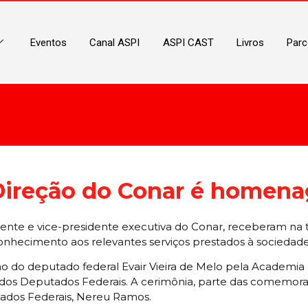
Eventos
Canal ASPI
ASPI CAST
Livros
Parc
ireção do Conar é homenag
ente e vice-presidente executiva do Conar, receberam na ta
ecimento aos relevantes serviços prestados à sociedade b
 do deputado federal Evair Vieira de Melo pela Academia B
 dos Deputados Federais. A cerimônia, parte das comemoraç
ados Federais, Nereu Ramos.