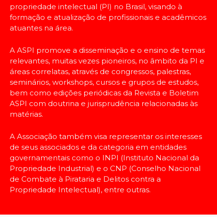
propriedade intelectual (PI) no Brasil, visando à
A ASPI promove a disseminação e o
formação e atualização de profissionais e acadêmicos
ensino de temas relevantes, muitas
atuantes na área.
vezes pioneiros, no âmbito da PI e
áreas correlatas, através de congressos,
palestras, seminários, workshops,
A ASPI promove a disseminação e o ensino de temas
cursos e grupos de estudos, bem como
relevantes, muitas vezes pioneiros, no âmbito da PI e
edições periódicas da Revista e Boletim
áreas correlatas, através de congressos, palestras,
ASPI com doutrina e jurisprudência
relacionadas às matérias.
seminários, workshops, cursos e grupos de estudos,
bem como edições periódicas da Revista e Boletim
A Associação também visa representar
os interesses de seus associados e da
ASPI com doutrina e jurisprudência relacionadas às
categoria em entidades
matérias.
governamentais como o INPI (Instituto
Nacional da Propriedade Industrial) e o
A Associação também visa representar os interesses
CNCP (Conselho Nacional de Combate
à Pirataria e Delitos contra a
de seus associados e da categoria em entidades
Propriedade Intelectual), entre outras.
governamentais como o INPI (Instituto Nacional da
Propriedade Industrial) e o CNP (Conselho Nacional
Saiba
de Combate à Pirataria e Delitos contra a
Mais
Propriedade Intelectual), entre outras.