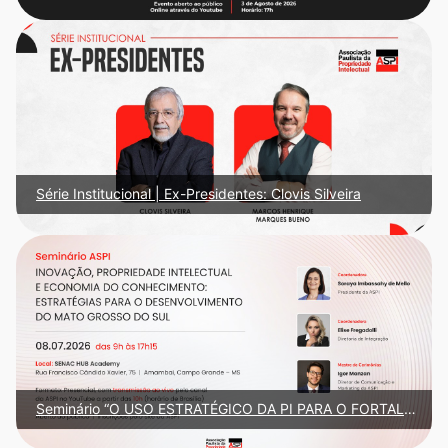
Série Institucional | Ex-Presidentes: Clovis Silveira
Seminário “O USO ESTRATÉGICO DA PI PARA O FORTALECIMENTO DA ECONOMIA LOCAL”