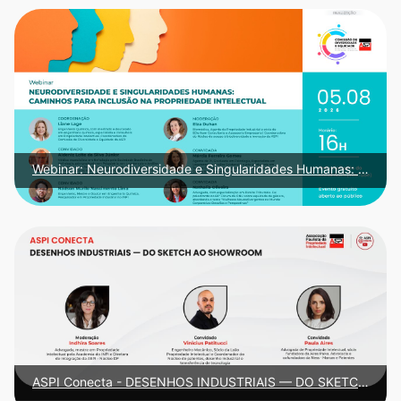
Webinar: Neurodiversidade e Singularidades Humanas: Caminhos para Inclusão na PI
ASPI Conecta - DESENHOS INDUSTRIAIS — DO SKETCH AO SHOWROOM