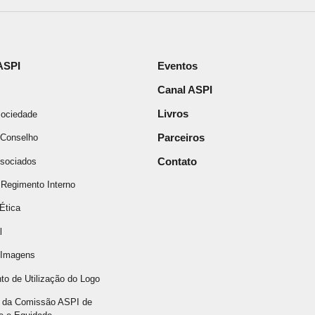
ASPI
Eventos
Canal ASPI
Livros
Sociedade
Parceiros
e Conselho
Contato
sociados
 Regimento Interno
Ética
l
 Imagens
o de Utilização do Logo
 da Comissão ASPI de