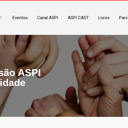
Eventos
Canal ASPI
ASPI CAST
Livros
Parc
são ASPI
uidade