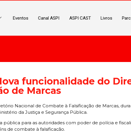
Eventos
Canal ASPI
ASPI CAST
Livros
Parc
va funcionalidade do Dire
ão de Marcas
tório Nacional de Combate à Falsificação de Marcas, duran
nistério da Justiça e Segurança Pública.
pública para as autoridades com poder de polícia e fiscal
ins de combate à falsificação.