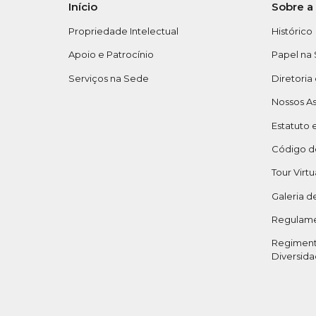
Início
Sobre a
Propriedade Intelectual
Histórico
Apoio e Patrocínio
Papel na
Serviços na Sede
Diretoria
Nossos A
Estatuto 
Código de
Tour Virtu
Galeria d
Regulame
Regiment
Diversid