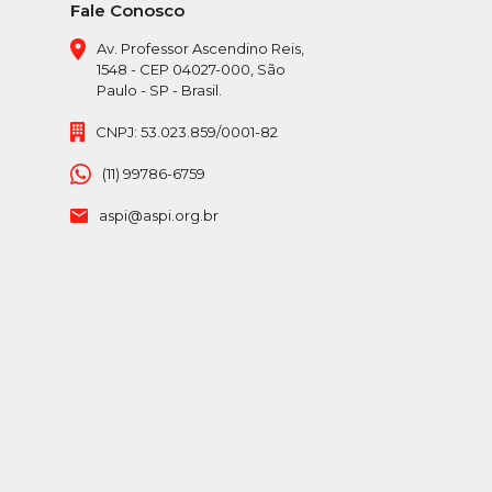
Fale Conosco
Av. Professor Ascendino Reis,
1548 - CEP 04027-000, São
Paulo - SP - Brasil.
CNPJ: 53.023.859/0001-82
(11) 99786-6759
aspi@aspi.org.br