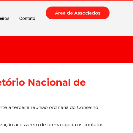
Área de Associados
eiros
Contato
tório Nacional de
te a terceira reunião ordinária do Conselho
ização acessarem de forma rápida os contatos