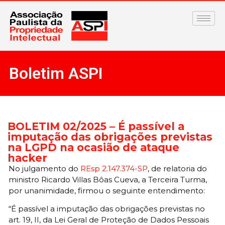
Boletim ASPI
BOLETIM 02/2025 – É passível a
imputação das obrigações previstas
na LGPD na ocasião de ataque
hacker
No julgamento do
REsp 2.147.374-SP
, de relatoria do
ministro Ricardo Villas Bôas Cueva, a Terceira Turma,
por unanimidade, firmou o seguinte entendimento:
“É passível a imputação das obrigações previstas no
art. 19, II, da Lei Geral de Proteção de Dados Pessoais