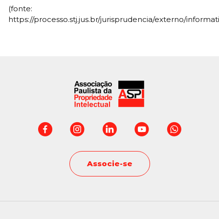
(fonte:
https://processo.stj.jus.br/jurisprudencia/externo/informati
Associe-se