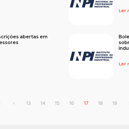
Ler 
scrições abertas em
Bole
fessores
sob
indu
Ler 
«
‹
13
14
15
16
17
18
19