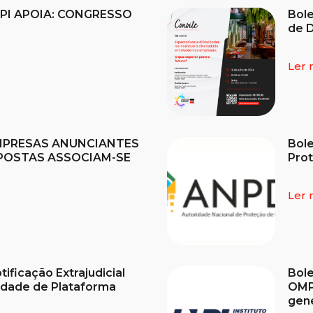
ASPI APOIA: CONGRESSO
Bole
de D
Ler 
 EMPRESAS ANUNCIANTES
Bole
POSTAS ASSOCIAM-SE
Prot
Ler 
ificação Extrajudicial
Bole
lidade de Plataforma
OMPI
gen