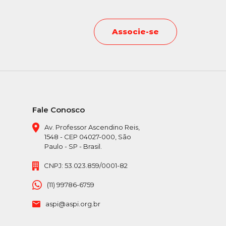
Associe-se
Fale Conosco
Av. Professor Ascendino Reis,
1548 - CEP 04027-000, São
Paulo - SP - Brasil.
CNPJ: 53.023.859/0001-82
(11) 99786-6759
aspi@aspi.org.br